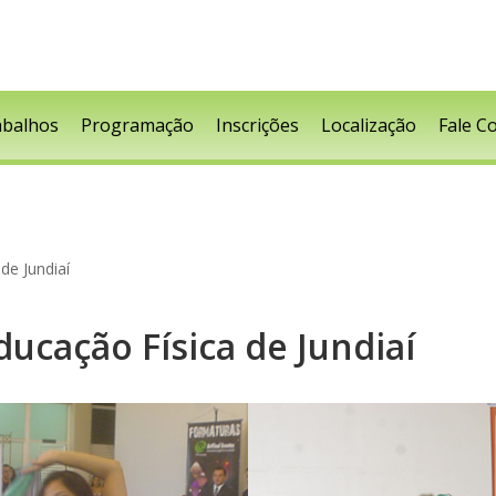
abalhos
Programação
Inscrições
Localização
Fale C
de Jundiaí
ucação Física de Jundiaí